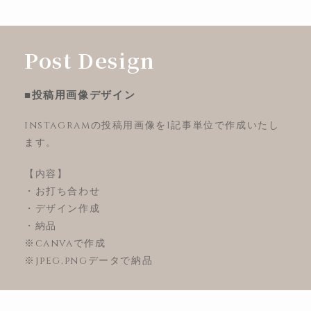
Post Design
■投稿用画像デザイン
instagramの投稿用画像を1記事単位で作成いたし
ます。
【内容】
・お打ち合わせ
・デザイン作成
・納品
※canvaで作成
※jpeg,pngデータで納品